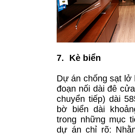
7.
Kè biển
Dự án chống sạt lở
đoạn nối dài đê cử
chuyển tiếp) dài 5
bờ biển dài khoản
trong những mục ti
dự án chỉ rõ: Nh