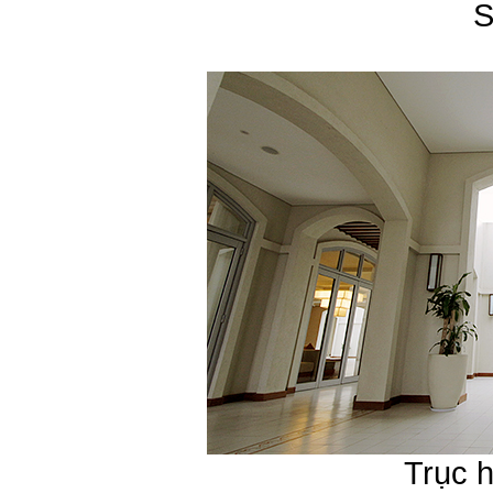
S
Trục h