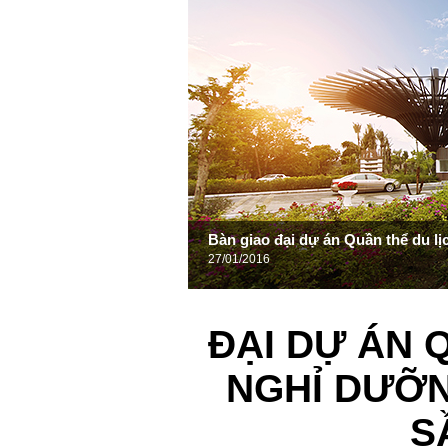
Bàn giao đại dự án Quần thể du l
27/01/2016
ĐẠI DỰ ÁN 
NGHỈ DƯỠN
S