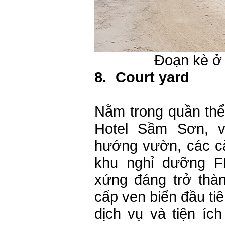
Đoạn kè ở 
8.
Court yard
Nằm trong quần th
Hotel Sầm Sơn, v
hướng vườn, các că
khu nghỉ dưỡng
F
xứng đáng trở thà
cấp ven biển đầu ti
dịch vụ và tiện íc