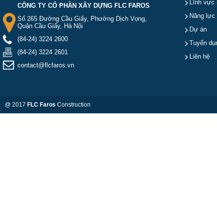
Lĩnh vực 
CÔNG TY CỔ PHẦN XÂY DỰNG FLC FAROS
Năng lực
Số 265 Đường Cầu Giấy, Phường Dịch Vọng,
Quận Cầu Giấy, Hà Nội
Dự án
(84-24) 3224 2600
Tuyển dụ
(84-24) 3224 2601
Liên hệ
contact@flcfaros.vn
@ 2017
FLC Faros
Construction