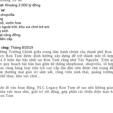
Khoảng 18 ha
tư:
Khoảng 2.000 tỷ đồng
 tư
:
shopvilla
ng
bộ, vườn hoa
 ngoài trời, khu vui chơi trẻ em
 sinh
ạt cộng đồng
liên cấp
 công:
Tháng 8/2019
đường Trường Chinh giữa trung tâm hành chính của thành phố Ko
acy Kon Tum được định hướng xây dựng để trở thành một tổ hợp
hà ở hiện đại bậc nhất tại Kon Tum cũng như Tây Nguyên. Trên 
ợc quy hoạch bài bản bao gồm hệ thống shophouse, shopvilla, tổ hợ
sao cùng hàng loạt tiện ích cao cấp lần đầu tiên được chú trọng đ
âm thương mại giải trí sầm uất, công viên sinh thái, quảng trườn
 thể thao, khu vui chơi…
khi đi vào hoạt động, FLC Legacy Kon Tum sẽ tạo nên không gia
 khu vực mua sắm, giải trí sôi động, góp phần cải thiện diện mạo h
 Kon Tum