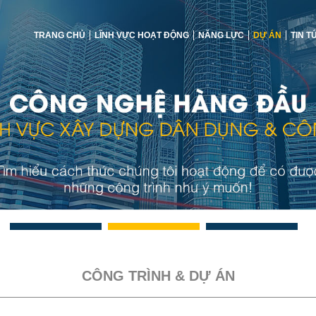
TRANG CHỦ
LĨNH VỰC HOẠT ĐỘNG
NĂNG LỰC
DỰ ÁN
TIN T
CÔNG TRÌNH & DỰ ÁN