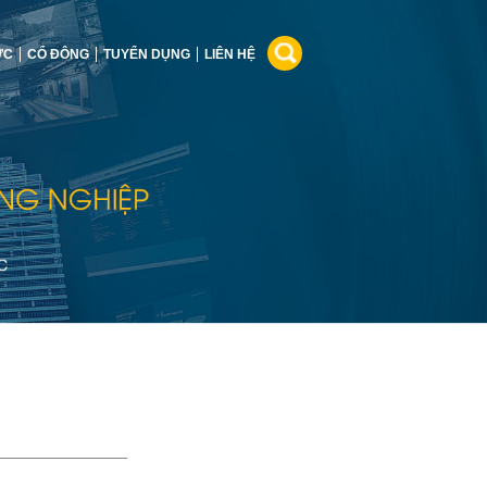
ỨC
CỔ ĐÔNG
TUYỂN DỤNG
LIÊN HỆ