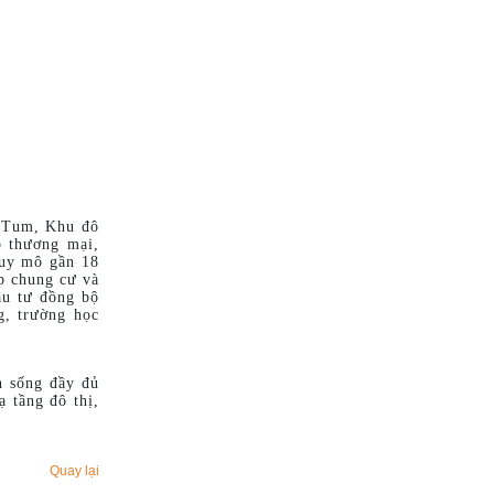
n Tum, Khu đô
 thương mại,
quy mô gần 18
p chung cư và
ầu tư đồng bộ
g, trường học
n sống đầy đủ
ạ tầng đô thị,
Quay lại