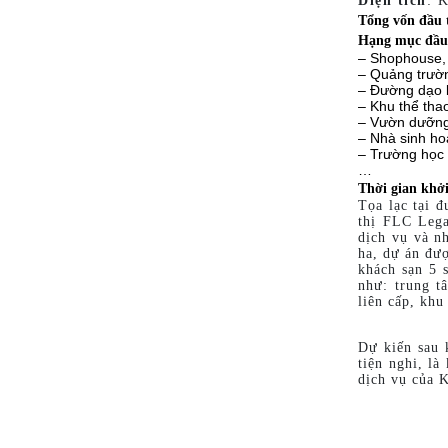
Diện tích
: 
Tổng vốn đầu 
Hạng mục đầu
– Shophouse, 
– Quảng trườ
– Đường dạo 
– Khu thể thao
– Vườn dưỡng
– Nhà sinh ho
– Trường học 
…
Thời gian khởi
Tọa lạc tại 
thị FLC Leg
dịch vụ và n
ha, dự án đư
khách sạn 5 
như: trung t
liên cấp, khu
Dự kiến sau 
tiện nghi, là
dịch vụ của