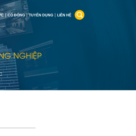
ỨC
CỔ ĐÔNG
TUYỂN DỤNG
LIÊN HỆ