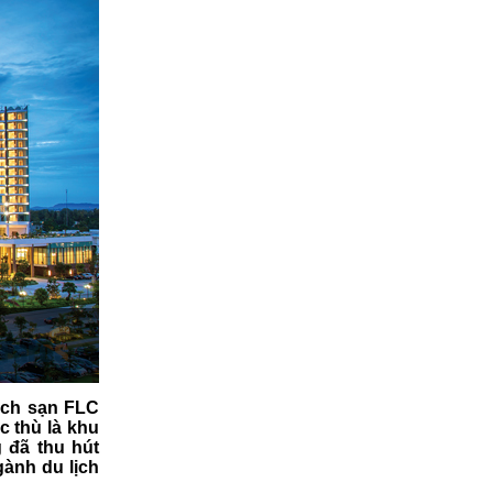
ách sạn FLC
c thù là khu
g đã thu hút
gành du lịch