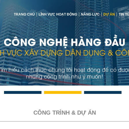
TRANG CHỦ
LĨNH VỰC HOẠT ĐỘNG
NĂNG LỰC
DỰ ÁN
TIN T
CÔNG TRÌNH & DỰ ÁN