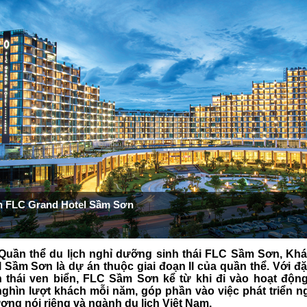
n FLC Grand Hotel Sầm Sơn
Quần thể du lịch nghỉ dưỡng sinh thái FLC Sầm Sơn, Kh
 Sầm Sơn là dự án thuộc giai đoạn II của quần thể. Với đặ
h thái ven biển, FLC Sầm Sơn kể từ khi đi vào hoạt độn
ghìn lượt khách mỗi năm, góp phần vào việc phát triển n
ơng nói riêng và ngành du lịch Việt Nam.