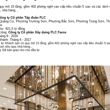
uy mô 15 tầng, gồm 402 phòng nghỉ cao cấp tiêu chuẩn 5 sao và các dịch
a, nhà hàng…
ông ty Cổ phần Tập đoàn FLC
ã Quảng Cư, Phường Trường Sơn, Phường Bắc Sơn, Phường Trung Sơn, Th
ha
tư: 921,5 tỷ đồng
 công:
Công ty Cổ phần Xây dựng FLC Faros
háng 8 - 2016
 thành: Tháng 6 - 2017
tư: Khách sạn có quy mô 15 tầng, gồm 402 phòng nghỉ cao cấp tiêu chuẩn 5 sa
ơi, khu spa, nhà hàng...
ng: Đã bàn giao cho chủ đầu tư