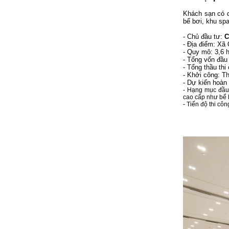
Khách sạn có q
bể bơi, khu sp
- Chủ đầu tư:
C
- Địa điểm: X
- Quy mô: 3,6 
- Tổng vốn đầu 
- Tổng thầu thi
- Khởi công: T
- Dự kiến hoàn
- Hạng mục đầu 
cao cấp như bể b
- Tiến độ thi cô