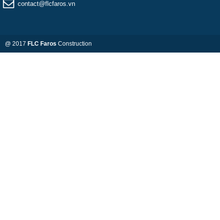
contact@flcfaros.vn
@ 2017
FLC Faros
Construction