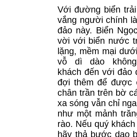
Với đường biển trả
vắng người chính l
đảo này. Biển Ngọ
vời với biển nước t
lặng, mềm mại dướ
vỗ dì dào khôn
khách đến với đảo 
đợi thêm để được 
chân trần trên bờ cát
xa sóng vẫn chỉ nga
như một mảnh trăng
rào. Nếu quý khách
hãy thả bước dạo b