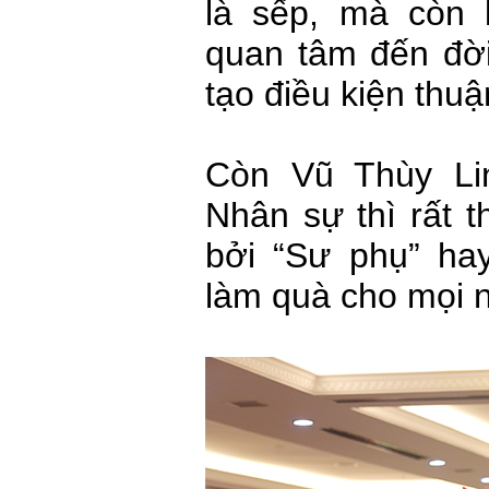
là sếp, mà còn 
quan tâm đến đờ
tạo điều kiện thuận
Còn Vũ Thùy Li
Nhân sự thì rất t
bởi “Sư phụ” h
làm quà cho mọi 