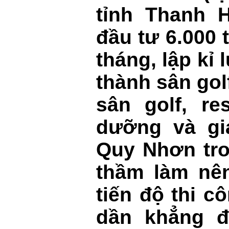
tỉnh Thanh 
đầu tư 6.000 
tháng, lập kỉ 
thành sân gol
sân golf, re
dưỡng và giả
Quy Nhơn tr
thầm làm nên
tiến độ thi c
dần khẳng đị