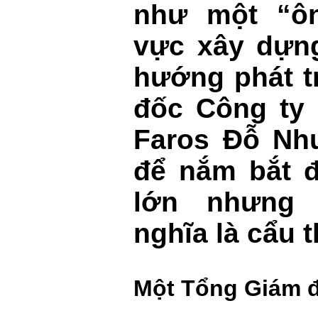
như một “ôn
vực xây dựng
hướng phát t
đốc Công ty
Faros Đỗ Như
để nắm bắt 
lớn nhưng
nghĩa là cẩu t
Một Tổng Giám 