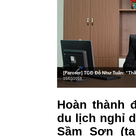
[Faroser] TGĐ Đỗ Như Tuấn: “Thần
16/03/2016
Hoàn thành đ
du lịch nghỉ 
Sầm Sơn (tạ