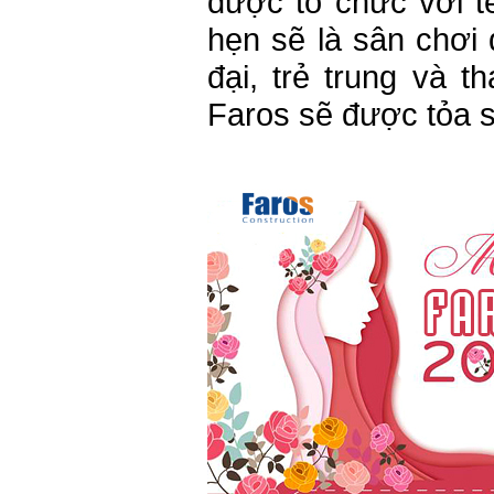
được tổ chức với t
hẹn sẽ là sân chơi 
đại, trẻ trung và t
Faros sẽ được tỏa 