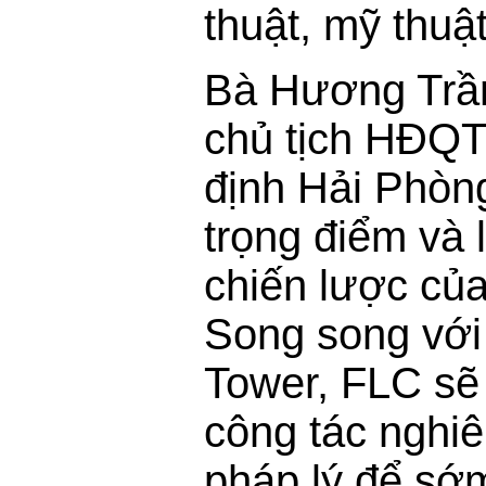
thuật, mỹ thuậ
Bà Hương Trầ
chủ tịch HĐQ
định Hải Phòng
trọng điểm và 
chiến lược củ
Song song vớ
Tower, FLC sẽ 
công tác nghiê
pháp lý để sớm