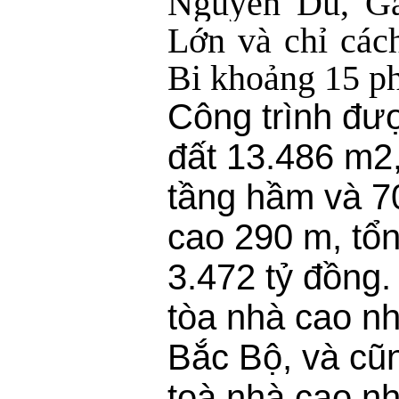
Nguyễn Du, Ga
Lớn và chỉ các
Bi khoảng 15 phú
Công trình đư
đất 13.486 m2
tầng hầm và 70
cao 290 m, tổ
3.472 tỷ đồng.
tòa nhà cao nh
Bắc Bộ, và cũn
toà nhà cao nh