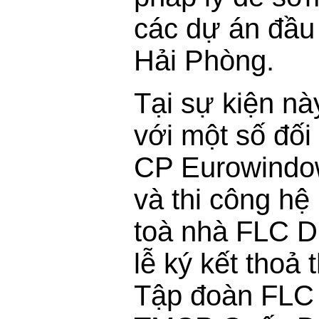
các dự án đầu 
Hải Phòng.
Tại sự kiện nà
với một số đối 
CP Eurowindow 
và thi công h
toà nhà FLC D
lễ ký kết thoả
Tập đoàn FLC