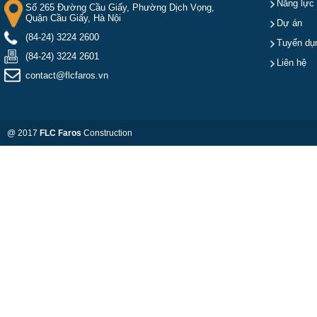
Năng lực
Số 265 Đường Cầu Giấy, Phường Dịch Vọng,
Quận Cầu Giấy, Hà Nội
Dự án
(84-24) 3224 2600
Tuyển dụ
(84-24) 3224 2601
Liên hệ
contact@flcfaros.vn
@ 2017
FLC Faros
Construction