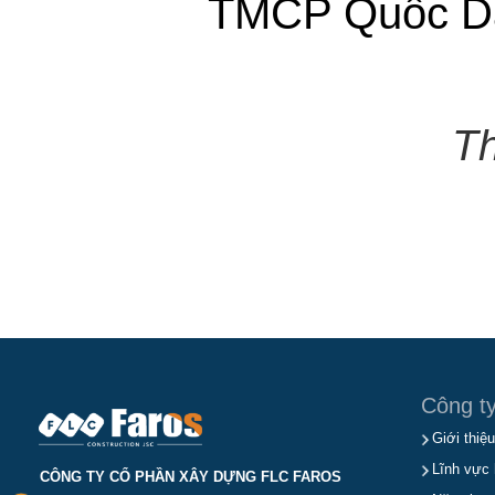
TMCP Quốc D
Th
Công t
Giới thiệu
Lĩnh vực 
CÔNG TY CỔ PHẦN XÂY DỰNG FLC FAROS