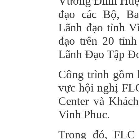
Vương Đình Huệ v
đạo các Bộ, Ba
Lãnh đạo tỉnh V
đạo trên 20 tỉn
Lãnh Đạo Tập Đ
Công trình gồm 
vực hội nghị FL
Center và Khác
Vinh Phuc.
Trong đó, FLC 