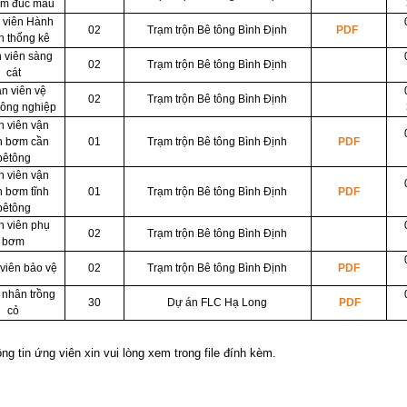
ệm đúc mẫu
 viên Hành
02
Trạm trộn Bê tông Bình Định
PDF
h thống kê
 viên sàng
02
Trạm trộn Bê tông Bình Định
cát
n viên vệ
02
Trạm trộn Bê tông Bình Định
công nghiệp
 viên vận
h bơm cần
01
Trạm trộn Bê tông Bình Định
PDF
bêtông
 viên vận
 bơm tĩnh
01
Trạm trộn Bê tông Bình Định
PDF
bêtông
 viên phụ
02
Trạm trộn Bê tông Bình Định
bơm
viên bảo vệ
02
Trạm trộn Bê tông Bình Định
PDF
nhân trồng
30
Dự án FLC Hạ Long
PDF
cỏ
ông tin ứng viên xin vui lòng xem trong file đính kèm.