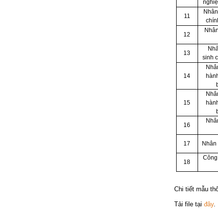
nghi
Nhân
11
chín
Nhân
12
Nhâ
13
sinh 
Nhân
14
hàn
Nhân
15
hành
Nhân
16
17
Nhân 
Công 
18
Chi tiết mẫu th
Tải file tại
đây
.