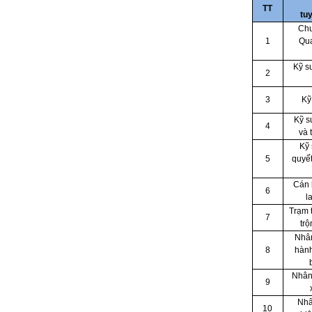
TT
tu
Chu
1
Qua
Kỹ s
2
3
Kỹ
Kỹ s
4
và 
Kỹ 
5
quyết
Cán 
6
l
Trạm 
7
tr
Nhân
8
hành
Nhân 
9
Nhâ
10