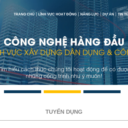
TRANG CHỦ
LĨNH VỰC HOẠT ĐỘNG
NĂNG LỰC
DỰ ÁN
TIN T
TUYỂN DỤNG