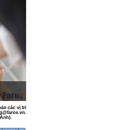
 các vị trí
ng@faros.vn.
 Anh).