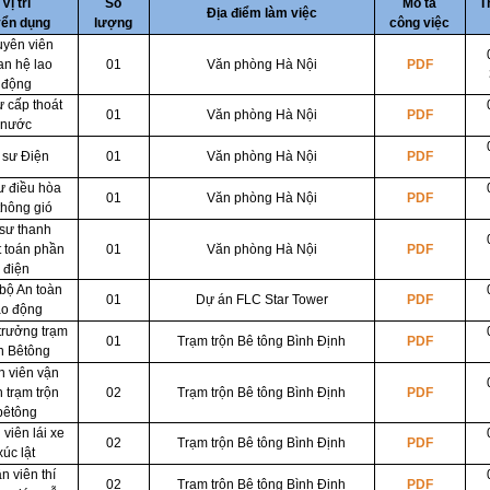
Vị trí
Số
Mô tả
T
Địa điểm làm việc
yển dụng
lượng
công việc
yên viên
n hệ lao
01
Văn phòng Hà Nội
PDF
động
ư cấp thoát
01
Văn phòng Hà Nội
PDF
nước
 sư Điện
01
Văn phòng Hà Nội
PDF
ư điều hòa
01
Văn phòng Hà Nội
PDF
thông gió
sư thanh
 toán phần
01
Văn phòng Hà Nội
PDF
điện
bộ An toàn
01
Dự án FLC Star Tower
PDF
ao động
trưởng trạm
01
Trạm trộn Bê tông Bình Định
PDF
ộn Bêtông
 viên vận
 trạm trộn
02
Trạm trộn Bê tông Bình Định
PDF
bêtông
viên lái xe
02
Trạm trộn Bê tông Bình Định
PDF
xúc lật
n viên thí
02
Trạm trộn Bê tông Bình Định
PDF