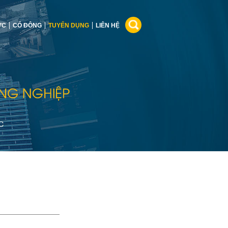
ỨC
CỔ ĐÔNG
TUYỂN DỤNG
LIÊN HỆ