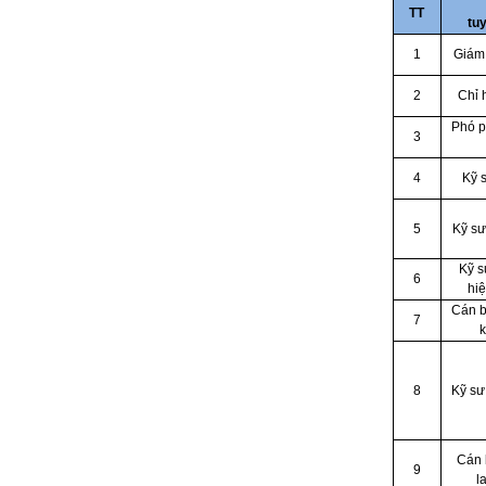
TT
tu
1
Giám
2
Chỉ 
Phó 
3
4
Kỹ 
5
Kỹ sư
Kỹ s
6
hiệ
Cán b
7
k
8
Kỹ sư
Cán 
9
l