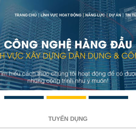
TRANG CHỦ
LĨNH VỰC HOẠT ĐỘNG
NĂNG LỰC
DỰ ÁN
TIN T
TUYỂN DỤNG