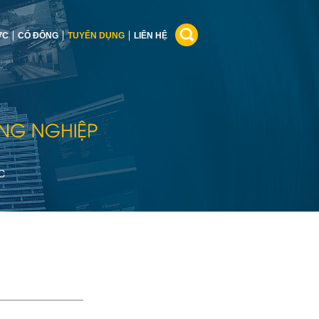
ỨC
CỔ ĐÔNG
TUYỂN DỤNG
LIÊN HỆ