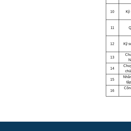
10
Kỹ
11
Q
12
Kỹ s
Chu
13
N
Chuy
14
chứ
Nhân
15
tậ
Côn
16