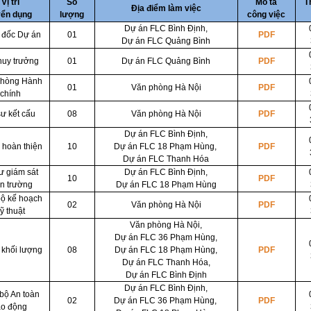
Vị trí
Số
Mô tả
T
Địa điểm làm việc
yển dụng
lượng
công việc
Dự án FLC Bình Định
,
 đốc Dự án
01
PDF
Dự án FLC Quảng Bình
huy trưởng
01
Dự án FLC Quảng Bình
PDF
phòng Hành
01
Văn phòng Hà Nội
PDF
chính
sư kết cấu
08
Văn phòng Hà Nội
PDF
Dự án FLC Bình Định
,
 hoàn thiện
10
Dự án FLC 18 Phạm Hùng,
PDF
Dự án FLC Thanh Hóa
ư giám sát
Dự án FLC Bình Định
,
10
PDF
n trường
Dự án FLC 18 Phạm Hùng
ộ kế hoạch
02
Văn phòng Hà Nội
PDF
ỹ thuật
Văn phòng Hà Nội,
Dự án FLC 36 Phạm Hùng,
 khối lượng
08
Dự án FLC 18 Phạm Hùng,
PDF
Dự án FLC Thanh Hóa,
Dự án FLC Bình Định
Dự án FLC Bình Định
,
bộ An toàn
02
Dự án FLC 36 Phạm Hùng,
PDF
ao động