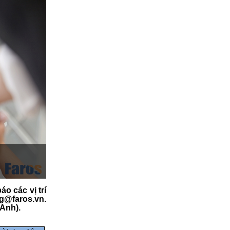
 các vị trí
ng@faros.vn.
 Anh).