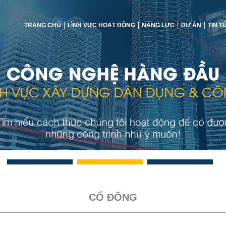
TRANG CHỦ
LĨNH VỰC HOẠT ĐỘNG
NĂNG LỰC
DỰ ÁN
TIN T
CỔ ĐÔNG