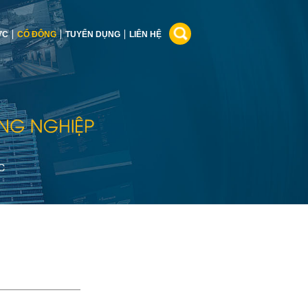
ỨC
CỔ ĐÔNG
TUYỂN DỤNG
LIÊN HỆ