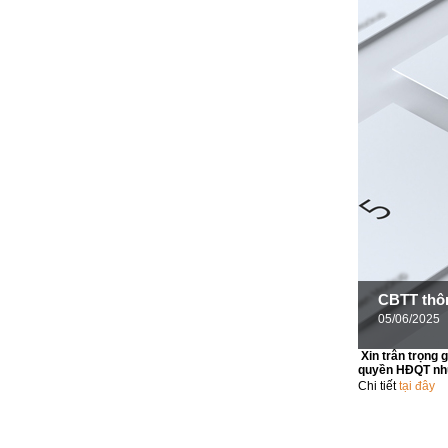
CBTT thô
05/06/2025
Xin trân trọng
quyền HĐQT nh
Chi tiết
tại đây