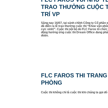
TRAO THƯỞNG CUỘC T
TRÍ VP
Sáng nay 16/07, tại sảnh chính Công ty Cổ phần
đã diễn ra lễ trao thưởng cuộc thi “Khoe văn phò
cực xinh!”. Cuộc thi nội bộ do FLC Faros tổ chức
động hưởng ứng cuộc thi Dream Office đang phát
đoàn.
FLC FAROS THI TRANG
PHÒNG
Cuộc thi không chỉ là cuộc thi khi chúng ta gọi đó