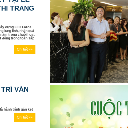
HI TRANG
 xây dựng FLC Faros
ng lung linh, nhận quà
 nằm trong chuỗi hoạt
 động trong toàn Tập
Chi tiết >>
 TRÍ VĂN
 là hành trình gắn kết
Chi tiết >>