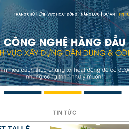
TRANG CHỦ
LĨNH VỰC HOẠT ĐỘNG
NĂNG LỰC
DỰ ÁN
TIN T
TIN TỨC
T TẠI LỄ