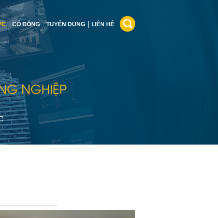
ỨC
CỔ ĐÔNG
TUYỂN DỤNG
LIÊN HỆ