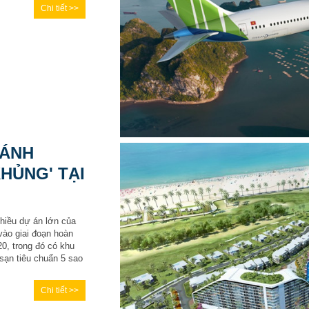
Chi tiết >>
HÁNH
HỦNG' TẠI
nhiều dự án lớn của
vào giai đoạn hoàn
20, trong đó có khu
sạn tiêu chuẩn 5 sao
Chi tiết >>