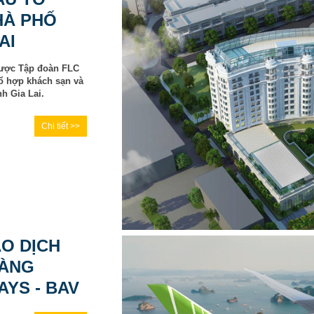
HÀ PHỐ
AI
được Tập đoàn FLC
tổ hợp khách sạn và
h Gia Lai.
Chi tiết >>
O DỊCH
HÀNG
YS - BAV