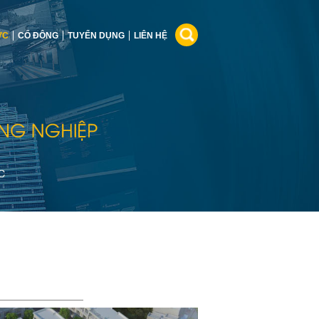
ỨC
CỔ ĐÔNG
TUYỂN DỤNG
LIÊN HỆ