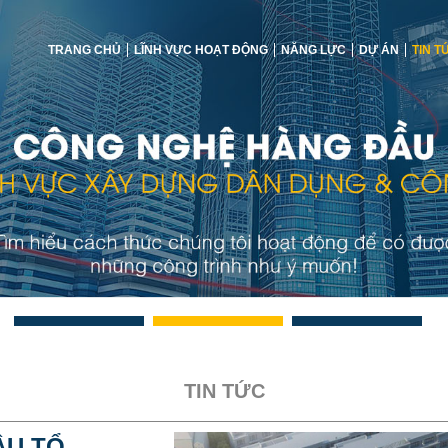
TRANG CHỦ
LĨNH VỰC HOẠT ĐỘNG
NĂNG LỰC
DỰ ÁN
TIN T
TIN TỨC
ẦU TỔ