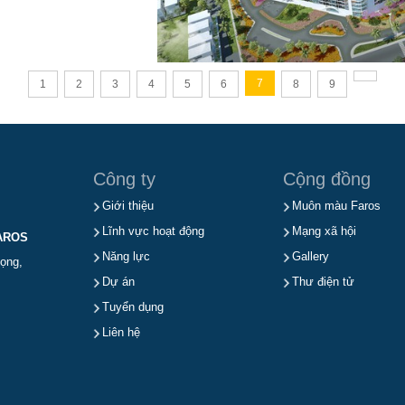
7
1
2
3
4
5
6
8
9
Công ty
Cộng đồng
Giới thiệu
Muôn màu Faros
Lĩnh vực hoạt động
Mạng xã hội
AROS
Năng lực
Gallery
ọng,
Dự án
Thư điện tử
Tuyển dụng
Liên hệ