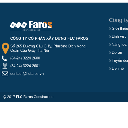
Công t
Giới thiệu
Lĩnh vực 
CÔNG TY CỔ PHẦN XÂY DỰNG FLC FAROS
Năng lực
Số 265 Đường Cầu Giấy, Phường Dịch Vọng,
Quận Cầu Giấy, Hà Nội
Dự án
(84-24) 3224 2600
Tuyển dụ
(84-24) 3224 2601
Liên hệ
contact@flcfaros.vn
@ 2017
FLC Faros
Construction