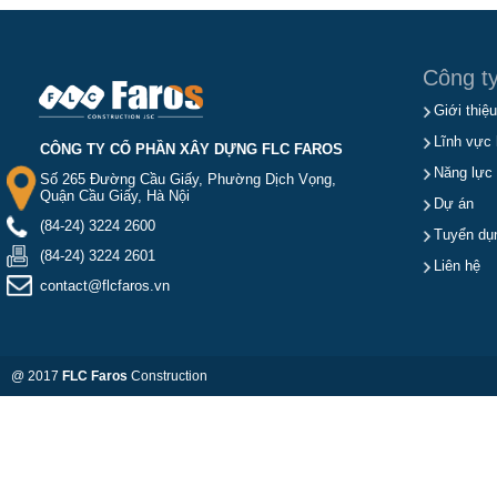
Công t
Giới thiệu
Lĩnh vực 
CÔNG TY CỔ PHẦN XÂY DỰNG FLC FAROS
Năng lực
Số 265 Đường Cầu Giấy, Phường Dịch Vọng,
Quận Cầu Giấy, Hà Nội
Dự án
(84-24) 3224 2600
Tuyển dụ
(84-24) 3224 2601
Liên hệ
contact@flcfaros.vn
@ 2017
FLC Faros
Construction