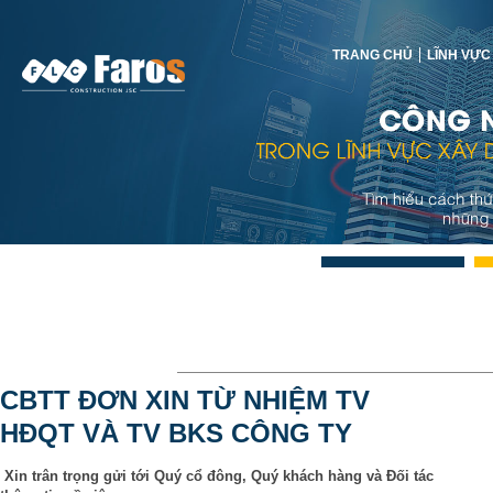
TRANG CHỦ
LĨNH VỰC
CBTT ĐƠN XIN TỪ NHIỆM TV
HĐQT VÀ TV BKS CÔNG TY
Xin trân trọng gửi tới Quý cổ đông, Quý khách hàng và Đối tác