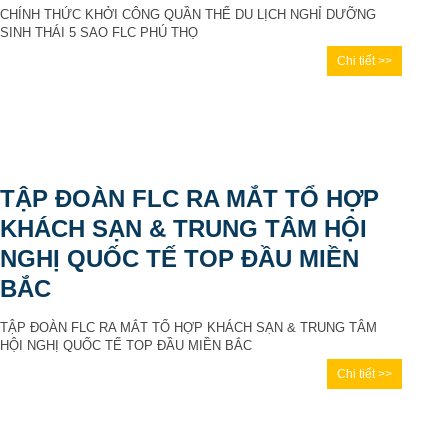
CHÍNH THỨC KHỞI CÔNG QUẦN THỂ DU LỊCH NGHỈ DƯỠNG
SINH THÁI 5 SAO FLC PHÚ THỌ
Chi tiết >>
TẬP ĐOÀN FLC RA MẮT TỔ HỢP
KHÁCH SẠN & TRUNG TÂM HỘI
NGHỊ QUỐC TẾ TOP ĐẦU MIỀN
BẮC
TẬP ĐOÀN FLC RA MẮT TỔ HỢP KHÁCH SẠN & TRUNG TÂM
HỘI NGHỊ QUỐC TẾ TOP ĐẦU MIỀN BẮC
Chi tiết >>